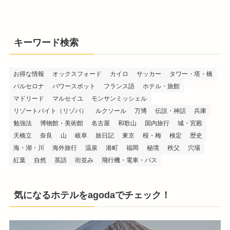
キーワード検索
お得な情報
オックスフォード
カイロ
サッカー
タワー・塔・橋
バルセロナ
パワースポット
フランス語
ホテル・旅館
マドリード
マルセイユ
モンサンミッシェル
リゾートバイト（リゾバ）
ルクソール
万博
伝説・神話
兵庫
勉強法
博物館・美術館
名古屋
和歌山
国内旅行
城・宮殿
天橋立
奈良
山
岐阜
旅日記
東京
桜・梅
検定
歴史
海・湖・川
海外旅行
温泉
港町
福岡
秘境
秩父
穴場
紅葉
自然
英語
街並み
飛行機・電車・バス
気になるホテルをagodaでチェック！