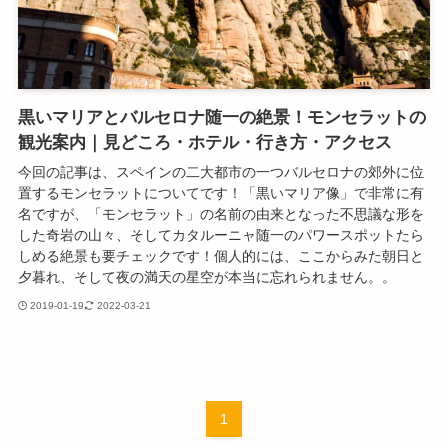
黒いマリアとバルセロナ随一の絶景！モンセラットの
観光案内｜見どころ・ホテル・行き方・アクセス
今回の記事は、スペインの二大都市の一つバルセロナの郊外に位
置するモンセラットについてです！「黒いマリア像」で非常に有
名ですが、「モンセラット」の名前の由来となった不思議な形を
した奇岩の山々、そしてカタルーニャ随一のパワースポットたら
しめる絶景も要チェックです！個人的には、ここからみた朝日と
夕暮れ、そして夜の満天の星空が本当に忘れられません。。
2019-01-19
2022-03-21
1