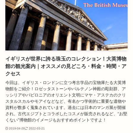
イギリスが世界に誇る珠玉のコレクション！大英博物
館の観光案内｜オススメの見どころ・料金・時間・ア
クセス
今回は、イギリス・ロンドンに立つ考古学品の宝物庫たる大英博
物館をご紹介！ロゼッタストーンやパルテノン神殿の彫刻群、ア
ッシリアやバビロニアのオリエント文明にマヤ・アステカのクリ
スタルスカルやモアイなどなど、有名かつ学術的に重要な遺物や
資料が数多く蒐集されています。過去には日本のマンガ展が開催
され、古代エジプトとコラボしたコスメが販売されるなど、“お堅
くない”博物館のイメージもおすすめポイントですよ！
2019-04-28
2022-03-21