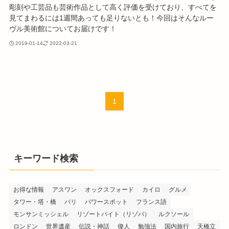
彫刻や工芸品も芸術作品として高く評価を受けており、すべてを
見てまわるには1週間あっても足りないとも！今回はそんなルー
ヴル美術館についてお届けです！
2019-01-14
2022-03-21
1
キーワード検索
お得な情報
アスワン
オックスフォード
カイロ
グルメ
タワー・塔・橋
パリ
パワースポット
フランス語
モンサンミッシェル
リゾートバイト（リゾバ）
ルクソール
ロンドン
世界遺産
伝説・神話
偉人
勉強法
国内旅行
天橋立