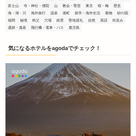
富士山
寺・神社・僧院
山
教会・聖堂
東京
桜・梅
歴史
海・湖・川
海外旅行
温泉
港町
留学・海外生活
着物
砂の国
福岡
秘境
秩父
穴場
絶景
聖地巡礼
自然
英語
街並み
遺跡・遺産
飛行機・電車・バス
鹿児島
気になるホテルをagodaでチェック！