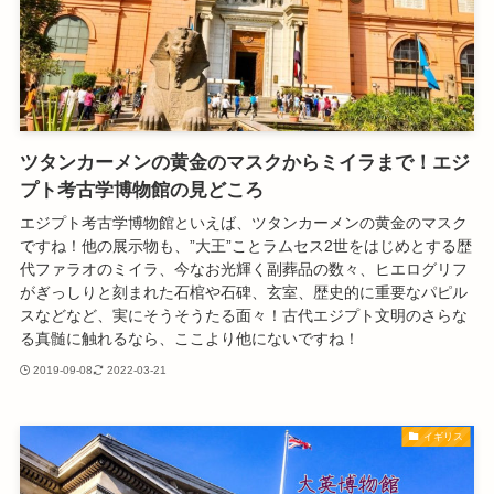
ツタンカーメンの黄金のマスクからミイラまで！エジ
プト考古学博物館の見どころ
エジプト考古学博物館といえば、ツタンカーメンの黄金のマスク
ですね！他の展示物も、”大王”ことラムセス2世をはじめとする歴
代ファラオのミイラ、今なお光輝く副葬品の数々、ヒエログリフ
がぎっしりと刻まれた石棺や石碑、玄室、歴史的に重要なパピル
スなどなど、実にそうそうたる面々！古代エジプト文明のさらな
る真髄に触れるなら、ここより他にないですね！
2019-09-08
2022-03-21
イギリス