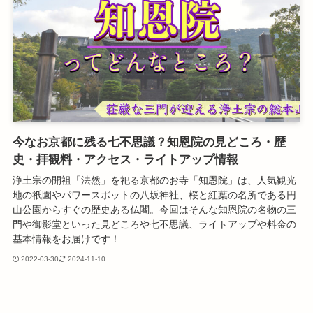
今なお京都に残る七不思議？知恩院の見どころ・歴
史・拝観料・アクセス・ライトアップ情報
浄土宗の開祖「法然」を祀る京都のお寺「知恩院」は、人気観光
地の祇園やパワースポットの八坂神社、桜と紅葉の名所である円
山公園からすぐの歴史ある仏閣。今回はそんな知恩院の名物の三
門や御影堂といった見どころや七不思議、ライトアップや料金の
基本情報をお届けです！
2022-03-30
2024-11-10