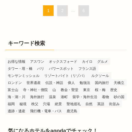
1
2
...
6
キーワード検索
お得な情報
アスワン
オックスフォード
カイロ
グルメ
タワー・塔・橋
パリ
パワースポット
フランス語
モンサンミッシェル
リゾートバイト（リゾバ）
ルクソール
ロンドン
世界遺産
伝説・神話
偉人
勉強法
国内旅行
天橋立
富士山
寺・神社・僧院
山
教会・聖堂
東京
桜・梅
歴史
海・湖・川
海外旅行
温泉
港町
留学・海外生活
着物
砂の国
福岡
秘境
秩父
穴場
絶景
聖地巡礼
自然
英語
街並み
遺跡・遺産
飛行機・電車・バス
鹿児島
気になるホテルをagodaでチェック！