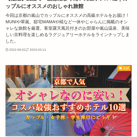
ップルにオススメのおしゃれ旅館
今回は京都の嵐山でカップルにオススメの高級ホテルをお届け！
MUNIや翠嵐、邸宅MAMAや椛など一休やじゃらんに掲載のオシ
ャレな旅館を厳選。客室露天風呂付きのお部屋や嵐山温泉、美味
しい京料理を楽しめるラグジュアリーホテルをラインナップしま
した。
2022-06-02
2023-03-11
京都