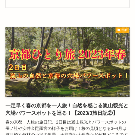
京都
一足早く春の京都を一人旅！自然を感じる嵐山観光と
穴場パワースポットを巡る！【2023/3旅日記②】
春の京都一人旅の旅日記、2日目は嵐山観光とパワースポットの
蚕ノ社や安井金毘羅宮の様子をお届け！桜の見頃となる3~4月は
渡月橋や竹林の小径の風景、天龍寺や大覚寺などが見どころです