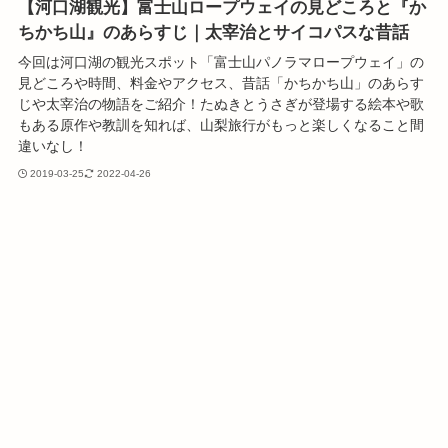
【河口湖観光】富士山ロープウェイの見どころと『か
ちかち山』のあらすじ｜太宰治とサイコパスな昔話
今回は河口湖の観光スポット「富士山パノラマロープウェイ」の
見どころや時間、料金やアクセス、昔話「かちかち山」のあらす
じや太宰治の物語をご紹介！たぬきとうさぎが登場する絵本や歌
もある原作や教訓を知れば、山梨旅行がもっと楽しくなること間
違いなし！
2019-03-25
2022-04-26