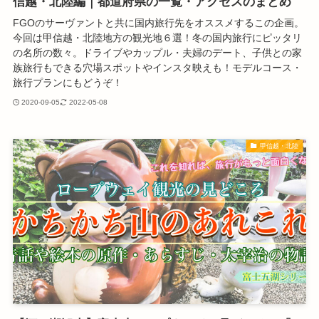
信越・北陸編｜都道府県の一覧・アクセスのまとめ
FGOのサーヴァントと共に国内旅行先をオススメするこの企画。
今回は甲信越・北陸地方の観光地６選！冬の国内旅行にピッタリ
の名所の数々。ドライブやカップル・夫婦のデート、子供との家
族旅行もできる穴場スポットやインスタ映えも！モデルコース・
旅行プランにもどうぞ！
2020-09-05
2022-05-08
甲信越・北陸