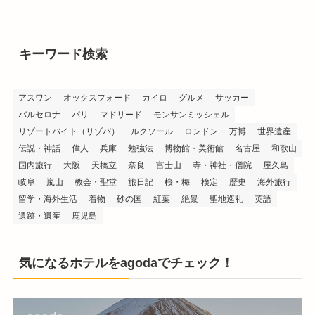
キーワード検索
アスワン
オックスフォード
カイロ
グルメ
サッカー
バルセロナ
パリ
マドリード
モンサンミッシェル
リゾートバイト（リゾバ）
ルクソール
ロンドン
万博
世界遺産
伝説・神話
偉人
兵庫
勉強法
博物館・美術館
名古屋
和歌山
国内旅行
大阪
天橋立
奈良
富士山
寺・神社・僧院
屋久島
岐阜
嵐山
教会・聖堂
旅日記
桜・梅
検定
歴史
海外旅行
留学・海外生活
着物
砂の国
紅葉
絶景
聖地巡礼
英語
遺跡・遺産
鹿児島
気になるホテルをagodaでチェック！