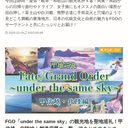
今回は静岡・愛知・岐阜・和歌山の観光名所４選！関東・関西か
らの日帰り旅行やドライブ、女子旅にもオススメの面白い場所が
目白押し！富士山や白川郷、熊野古道に手筒花火と穴場のようで
見どころ満載の東海地方。日本の伝統文化と自然の魅力をFGOの
サーヴァントと共にたっぷりとお届け！
2020-12-29
2022-05-08
甲信越・北陸
FGO「under the same sky」の観光地を聖地巡礼！甲