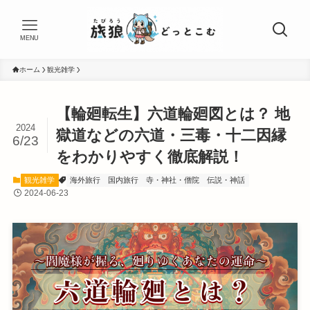
MENU
ホーム
観光雑学
【輪廻転生】六道輪廻図とは？ 地
2024
獄道などの六道・三毒・十二因縁
6/23
をわかりやすく徹底解説！
観光雑学
海外旅行
国内旅行
寺・神社・僧院
伝説・神話
2024-06-23