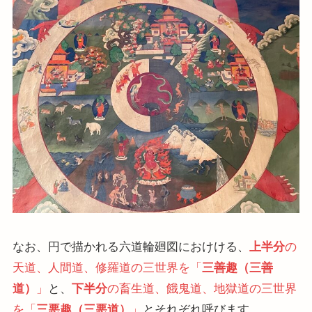
なお、円で描かれる六道輪廻図におけける、
上半分
の
天道、人間道、修羅道の三世界を「
三善趣（三善
道）
」
と、
下半分
の畜生道、餓鬼道、地獄道の三世界
を「
三悪趣（三悪道）
」
とそれぞれ呼びます。