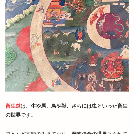
畜生道
は、
牛や馬、鳥や獣、さらには虫といった畜生
の世界
です。