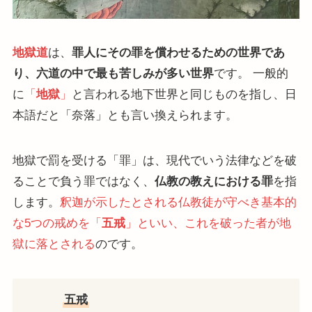
地獄道
は、
罪人にその罪を償わせるための世界であ
り、六道の中で最も苦しみが多い世界
です。 一般的
に
「
地獄
」
と言われる地下世界と同じものを指し、日
本語だと「奈落」とも言い換えられます。
地獄で罰を受ける「罪」は、現代でいう法律などを破
ることで負う罪ではなく、
仏教の教えにおける罪
を指
します。
釈迦が示したとされる仏教徒が守べき基本的
な5つの戒めを「
五戒
」といい、これを破った者が地
獄に落とされる
のです。
五戒