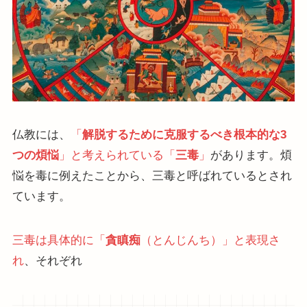
仏教には、
「
解脱するために克服するべき根本的な3
つの煩悩
」と考えられている「
三毒
」
があります。煩
悩を毒に例えたことから、三毒と呼ばれているとされ
ています。
三毒は具体的に「
貪瞋痴
（とんじんち）」と表現さ
れ
、それぞれ