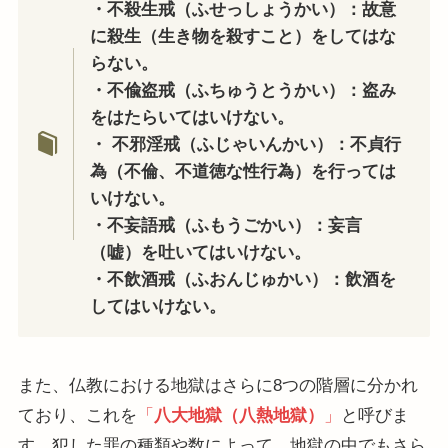
・不殺生戒（ふせっしょうかい）：故意
に殺生（生き物を殺すこと）をしてはな
らない。
・不偸盗戒（ふちゅうとうかい）：盗み
をはたらいてはいけない。
・ 不邪淫戒（ふじゃいんかい）：不貞行
為（不倫、不道徳な性行為）を行っては
いけない。
・不妄語戒（ふもうごかい）：妄言
（嘘）を吐いてはいけない。
・不飲酒戒（ふおんじゅかい）：飲酒を
してはいけない。
また、仏教における地獄はさらに8つの階層に分かれ
ており、これを
「
八大地獄（八熱地獄）
」
と呼びま
す。犯した罪の種類や数によって、地獄の中でもさら