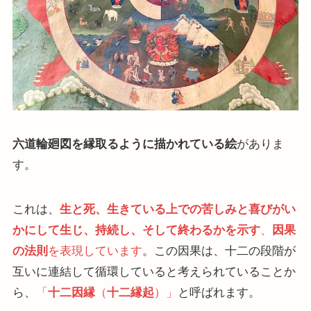
六道輪廻図を縁取るように描かれている絵
がありま
す。
これは、
生と死、生きている上での苦しみと喜びがい
かにして生じ、持続し、そして終わるかを示す
、
因果
の法則
を表現しています
。この因果は、十二の段階が
互いに連結して循環していると考えられていることか
ら、
「
十二因縁
（
十二縁起
）」
と呼ばれます。