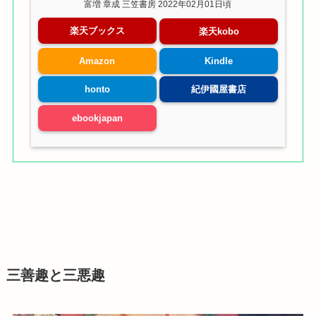
富増 章成 三笠書房 2022年02月01日頃
楽天ブックス
楽天kobo
Amazon
Kindle
honto
紀伊國屋書店
ebookjapan
三善趣と三悪趣