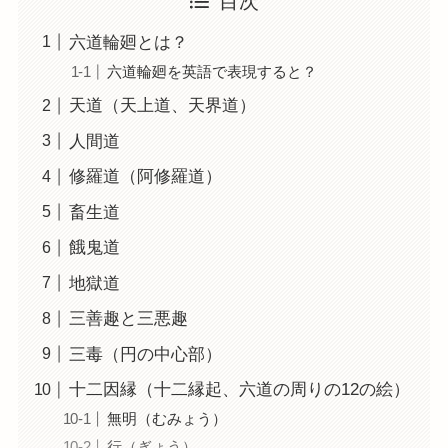
目次
六道輪廻とは？
六道輪廻を英語で表現すると？
天道（天上道、天界道）
人間道
修羅道（阿修羅道）
畜生道
餓鬼道
地獄道
三善趣と三悪趣
三毒（円の中心部）
十二因縁（十二縁起、六道の周りの12の絵）
無明（むみょう）
行（ぎょう）