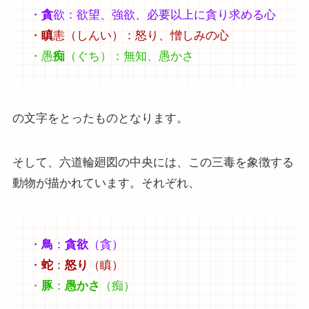
・
貪
欲：欲望、強欲、必要以上に貪り求める心
・
瞋
恚（しんい）：怒り、憎しみの心
・愚
痴
（ぐち）：無知、愚かさ
の文字をとったものとなります。
そして、六道輪廻図の中央には、この三毒を象徴する
動物が描かれています。それぞれ、
・
鳥
：
貪欲
（貪）
・
蛇
：
怒り
（瞋）
・
豚
：
愚かさ
（痴）