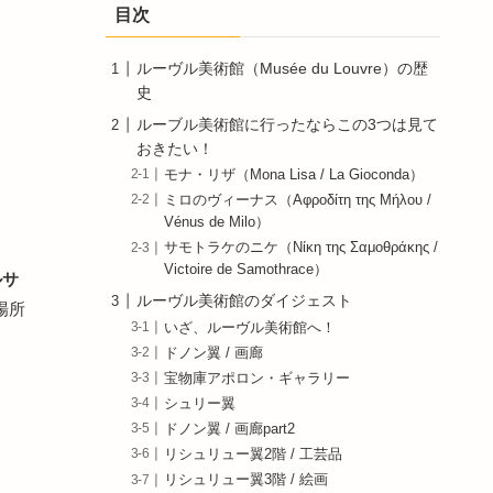
目次
ルーヴル美術館（Musée du Louvre）の歴
史
ルーブル美術館に行ったならこの3つは見て
おきたい！
モナ・リザ（Mona Lisa / La Gioconda）
ミロのヴィーナス（Αφροδίτη της Μήλου /
Vénus de Milo）
サモトラケのニケ（Νίκη της Σαμοθράκης /
Victoire de Samothrace）
ルサ
ルーヴル美術館のダイジェスト
場所
いざ、ルーヴル美術館へ！
ドノン翼 / 画廊
宝物庫アポロン・ギャラリー
シュリー翼
ドノン翼 / 画廊part2
リシュリュー翼2階 / 工芸品
リシュリュー翼3階 / 絵画