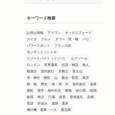
テ
ゴ
リ
キーワード検索
ー
検
索
お得な情報
アスワン
オックスフォード
カイロ
グルメ
タワー・塔・橋
パリ
パワースポット
フランス語
モンサンミッシェル
リゾートバイト（リゾバ）
ルクソール
ロンドン
世界遺産
伝説・神話
偉人
勉強法
国内旅行
天橋立
富士山
寺・神社・僧院
山
教会・聖堂
東京
桜・梅
歴史
海・湖・川
海外旅行
温泉
港町
留学・海外生活
着物
砂の国
福岡
秘境
秩父
穴場
絶景
聖地巡礼
自然
英語
街並み
遺跡・遺産
飛行機・電車・バス
鹿児島