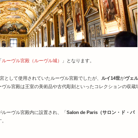
「
ルーヴル宮殿（ルーヴル城）
」となります。
王宮として使用されていたルーヴル宮殿でしたが、
ルイ14世
が
ヴェ
ーヴル宮殿は王室の美術品や古代彫刻といったコレクションの収蔵
がルーヴル宮殿内に設置され、「
Salon de Paris（サロン・ド・パ
す。