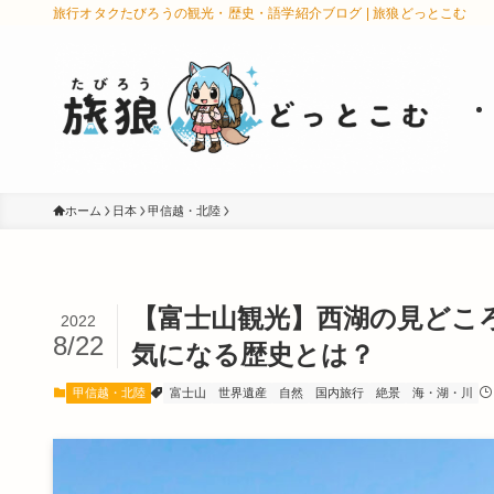
旅行オタクたびろうの観光・歴史・語学紹介ブログ | 旅狼どっとこむ
ホーム
日本
甲信越・北陸
【富士山観光】西湖の見どこ
2022
8/22
気になる歴史とは？
甲信越・北陸
富士山
世界遺産
自然
国内旅行
絶景
海・湖・川