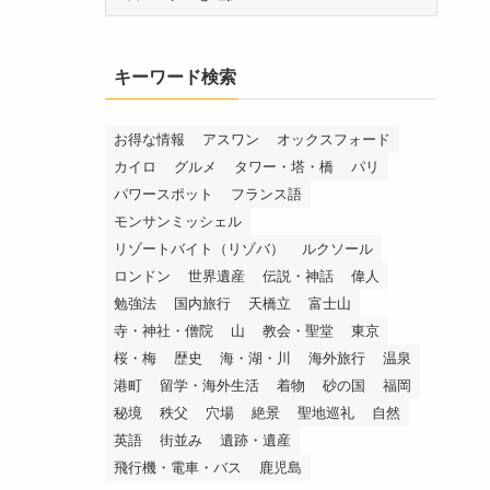
テ
ゴ
リ
キーワード検索
ー
検
索
お得な情報
アスワン
オックスフォード
カイロ
グルメ
タワー・塔・橋
パリ
パワースポット
フランス語
モンサンミッシェル
リゾートバイト（リゾバ）
ルクソール
ロンドン
世界遺産
伝説・神話
偉人
勉強法
国内旅行
天橋立
富士山
寺・神社・僧院
山
教会・聖堂
東京
桜・梅
歴史
海・湖・川
海外旅行
温泉
港町
留学・海外生活
着物
砂の国
福岡
秘境
秩父
穴場
絶景
聖地巡礼
自然
英語
街並み
遺跡・遺産
飛行機・電車・バス
鹿児島