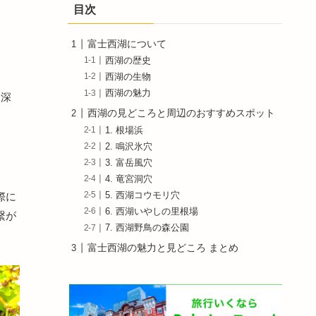
目次
富士西湖について
西湖の歴史
西湖の生物
西湖の魅力
水深
西湖の見どころと周辺のおすすめスポット
1. 根場浜
2. 鳴沢氷穴
3. 富岳風穴
4. 竜宮洞穴
5. 西湖コウモリ穴
際に
6. 西湖いやしの里根場
繋が
7. 西湖野鳥の森公園
富士西湖の魅力と見どころ まとめ