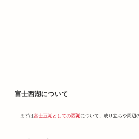
富士西湖について
まずは
富士五湖としての
西湖
について、成り立ちや周辺