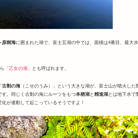
ヶ原樹海
に囲まれた湖で、富士五湖の中では、面積は4番目、最大
ら
「乙女の湖」
とも呼ばれます。
「
古剗の海
（こせのうみ）」という大きな湖が、富士山が噴火した
です。同じく古剗の海にルーツをもつ
本栖湖
と
精進湖
とは地下水で
変化が連動して起こっているそうですよ！