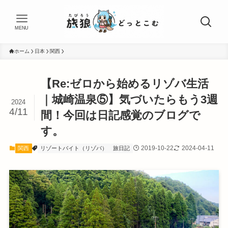
MENU
ホーム
日本
関西
【Re:ゼロから始めるリゾバ生活
｜城崎温泉⑤】気づいたらもう3週
2024
4/11
間！今回は日記感覚のブログで
す。
2019-10-22
2024-04-11
関西
リゾートバイト（リゾバ）
旅日記