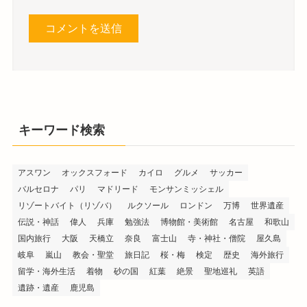
キーワード検索
アスワン
オックスフォード
カイロ
グルメ
サッカー
バルセロナ
パリ
マドリード
モンサンミッシェル
リゾートバイト（リゾバ）
ルクソール
ロンドン
万博
世界遺産
伝説・神話
偉人
兵庫
勉強法
博物館・美術館
名古屋
和歌山
国内旅行
大阪
天橋立
奈良
富士山
寺・神社・僧院
屋久島
岐阜
嵐山
教会・聖堂
旅日記
桜・梅
検定
歴史
海外旅行
留学・海外生活
着物
砂の国
紅葉
絶景
聖地巡礼
英語
遺跡・遺産
鹿児島