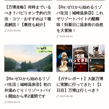
【万博攻略】何時までいる
【Re:ゼロから始めるリゾ
べき？パビリオン予約の方
バ生活｜城崎温泉③】これ
法・コツ・おすすめは？徹
ぞリゾートバイトの醍醐
底解説！【裏技も紹介】
味！到着日に温泉街の自然
を大冒険！
2025-09-26
2024-04-11
【Re:ゼロから始めるリゾ
【ガチレポート】大阪万博
バ生活｜城崎温泉④】初の
に実際に行ってきた！【1
外湯めぐり！リゾートバイ
日目】万博は行くべき？
ト開始から早2週間です
2025-09-30
2024-04-11