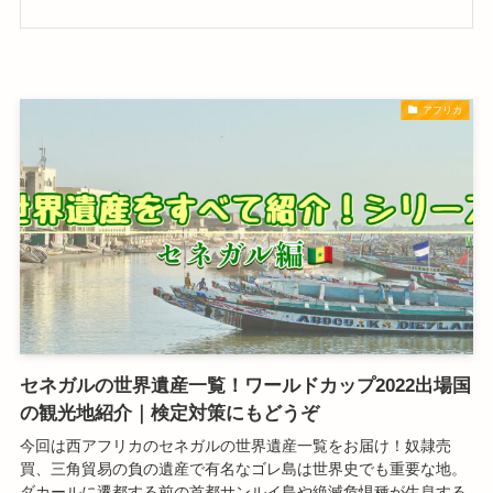
アフリカ
セネガルの世界遺産一覧！ワールドカップ2022出場国
の観光地紹介｜検定対策にもどうぞ
今回は西アフリカのセネガルの世界遺産一覧をお届け！奴隷売
買、三角貿易の負の遺産で有名なゴレ島は世界史でも重要な地。
ダカールに遷都する前の首都サンルイ島や絶滅危惧種が生息する