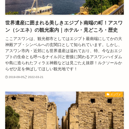
世界遺産に囲まれる美しきエジプト南端の町！アスワ
ン（シエネ）の観光案内｜ホテル・見どころ・歴史
ここアスワンは、観光都市としてはエジプト最南端にしてかの大
神殿アブ・シンベルへの玄関口として知られています。しかし、
アスワン市内・近郊にも世界遺産は溢れており、特、今なおエジ
プトの生命とも呼べるナイル川と密接に関わるアスワンハイダム
や島に造られたフィラエ神殿などは見ごたえ抜群！ルクソールか
らぜひ足を伸ばしてほしい観光地です！
2019-09-05
2022-03-21
エジプト