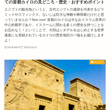
ての首都カイロの見どころ・歴史・おすすめポイント
エジプトの観光地というと、古代エジプトの遺跡を代表するピラ
ミッドやスフィンクス、ないしは巨大な神殿や葬祭殿だけだと思
っていませんか？Non non! 首都のカイロは今なおイスラム世界の
中心的都市であり、イスラームに関わる多くの歴史を持つことを
お忘れなく！ということで、今回はシタデルをはじめとする世界
遺産にも登録されているカイロの歴史地区の一端をお届けします
よ！
2019-09-07
2022-03-21
エジプト