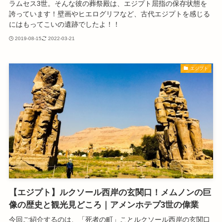
ラムセス3世。そんな彼の葬祭殿は、エジプト屈指の保存状態を
誇っています！壁画やヒエログリフなど、古代エジプトを感じる
にはもってこいの遺跡でしたよ！！
2019-08-15
2022-03-21
エジプト
【エジプト】ルクソール西岸の玄関口！メムノンの巨
像の歴史と観光見どころ｜アメンホテプ3世の偉業
今回ご紹介するのは、「死者の町」ことルクソール西岸の玄関口