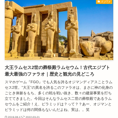
エジプト
大王ラムセス2世の葬祭殿ラムセウム！古代エジプト
最大最強のファラオ｜歴史と観光の見どころ
スマホゲーム『FGO』でも人気を誇るオジマンディアスことラム
セス2世。”大王”の異名を誇るこのファラオは、まさに神の化身の
ごとき体躯をもち、多くの戦を戦い抜き、数々の建築事業を打ち
立ててきました。今回はそんなラムセス二世の葬祭殿であるラム
セウムをご紹介！え、ピラミッドは？って？？あー、オジマンと
ピラミッドは何の関係もないんだよね、実は。。笑
2019-08-17
2022-03-21