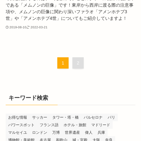
である「メムノンの巨像」です！東岸から西岸に渡る際の注意事
項や、メムノンの巨像に関わり深いファラオ「アメンホテプ3
世」や「アメンホテプ4世」についてもご紹介していますよ！
2019-08-10
2022-03-21
1
2
キーワード検索
お得な情報
サッカー
タワー・塔・橋
バルセロナ
パリ
パワースポット
フランス語
ホテル・旅館
マドリード
マルセイユ
ロンドン
万博
世界遺産
偉人
兵庫
博物館・美術館
名古屋
和歌山
城・宮殿
大阪
奈良