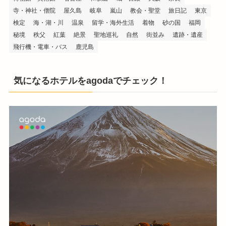
寺・神社・僧院
屋久島
岐阜
嵐山
教会・聖堂
旅日記
東京
検定
海・湖・川
温泉
留学・海外生活
着物
砂の国
福岡
秘境
秩父
紅葉
絶景
聖地巡礼
自然
街並み
遺跡・遺産
飛行機・電車・バス
鹿児島
気になるホテルをagodaでチェック！