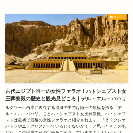
エジプト
古代エジプト唯一の女性ファラオ！ハトシェプスト女
王葬祭殿の歴史と観光見どころ｜デル・エル・バハリ
ルクソール西岸に現存する遺跡の中では随一の規模を誇る「デ
ル・エル・バハリ」ことハトシェプスト女王葬祭殿。ハトシェプ
ストは最初で最後の女性ファラオと紹介されます。「え？クレオ
パトラやニトクリスだっているじゃないか！」と思ったそこのあ
なた。この記事でその定義をご紹介していますよ！というわけ