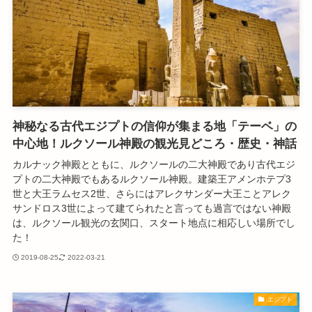
神秘なる古代エジプトの信仰が集まる地「テーベ」の
中心地！ルクソール神殿の観光見どころ・歴史・神話
カルナック神殿とともに、ルクソールの二大神殿であり古代エジ
プトの二大神殿でもあるルクソール神殿。建築王アメンホテプ3
世と大王ラムセス2世、さらにはアレクサンダー大王ことアレク
サンドロス3世によって建てられたと言っても過言ではない神殿
は、ルクソール観光の玄関口、スタート地点に相応しい場所でし
た！
2019-08-25
2022-03-21
エジプト