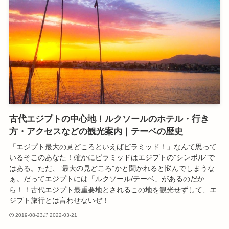
古代エジプトの中心地！ルクソールのホテル・行き
方・アクセスなどの観光案内｜テーベの歴史
「エジプト最大の見どころといえばピラミッド！」なんて思って
いるそこのあなた！確かにピラミッドはエジプトの”シンボル”で
はある。ただ、”最大の見どころ”かと聞かれると悩んでしまうな
ぁ。だってエジプトには「ルクソール/テーベ」があるのだか
ら！！古代エジプト最重要地とされるこの地を観光せずして、エ
ジプト旅行とは言わせないぜ！
2019-08-23
2022-03-21