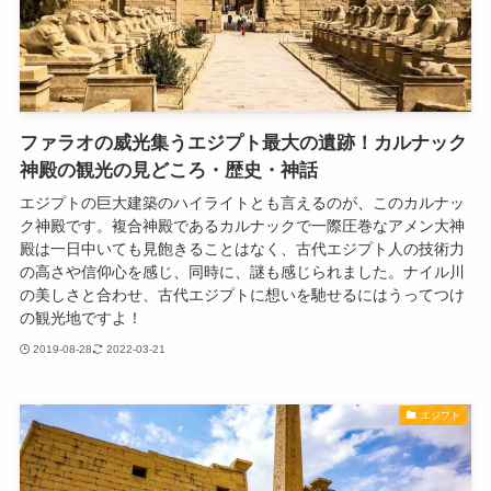
ファラオの威光集うエジプト最大の遺跡！カルナック
神殿の観光の見どころ・歴史・神話
エジプトの巨大建築のハイライトとも言えるのが、このカルナッ
ク神殿です。複合神殿であるカルナックで一際圧巻なアメン大神
殿は一日中いても見飽きることはなく、古代エジプト人の技術力
の高さや信仰心を感じ、同時に、謎も感じられました。ナイル川
の美しさと合わせ、古代エジプトに想いを馳せるにはうってつけ
の観光地ですよ！
2019-08-28
2022-03-21
エジプト