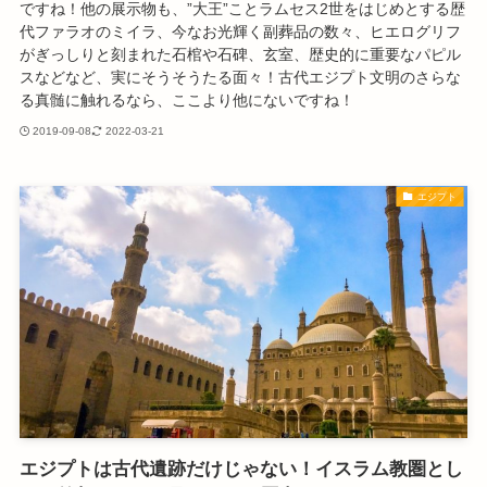
ですね！他の展示物も、”大王”ことラムセス2世をはじめとする歴
代ファラオのミイラ、今なお光輝く副葬品の数々、ヒエログリフ
がぎっしりと刻まれた石棺や石碑、玄室、歴史的に重要なパピル
スなどなど、実にそうそうたる面々！古代エジプト文明のさらな
る真髄に触れるなら、ここより他にないですね！
2019-09-08
2022-03-21
エジプト
エジプトは古代遺跡だけじゃない！イスラム教圏とし